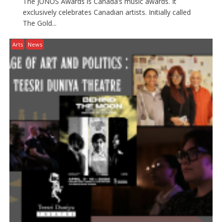
The JUNOS Awards is Canada’s music awards. It
exclusively celebrates Canadian artists. Initially called
The Gold...
Arts
News