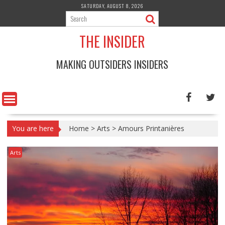
Skip
SATURDAY, AUGUST 8, 2026
to
content
THE INSIDER
MAKING OUTSIDERS INSIDERS
You are here
Home
>
Arts
>
Amours Printanières
Arts