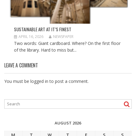
SUSTAINABLE ART AT IT’S FINEST
APRIL 16, 2026
NEWSPAPER
Two words: Giant cardboard. Where? On the first floor
of the library. Hard to miss but...
LEAVE A COMMENT
You must be
logged in
to post a comment.
AUGUST 2026
M
T
W
T
F
S
S